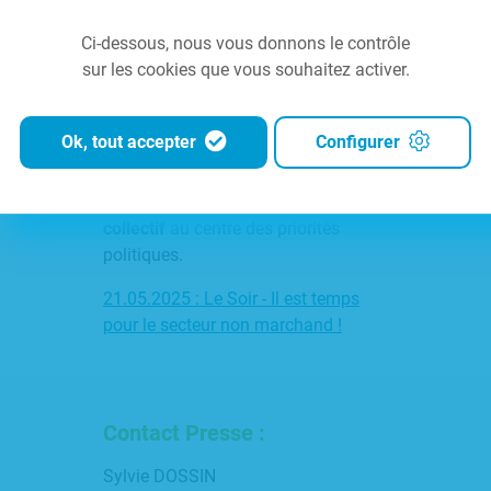
financement ambitieux
, garant
d’une société plus juste, inclusive et
Ci-dessous, nous vous donnons le contrôle
solidaire.
sur les cookies que vous souhaitez activer.
Nous appelons à
repenser les
logiques actuelles
, pour sortir les
Ok, tout accepter
Configurer
politiques de santé, d’éducation et de
solidarité d’une approche purement
comptable, et remettre
le bien-être
collectif
au centre des priorités
politiques.
21.05.2025 : Le Soir - Il est temps
pour le secteur non marchand !
Contact Presse :
Sylvie DOSSIN